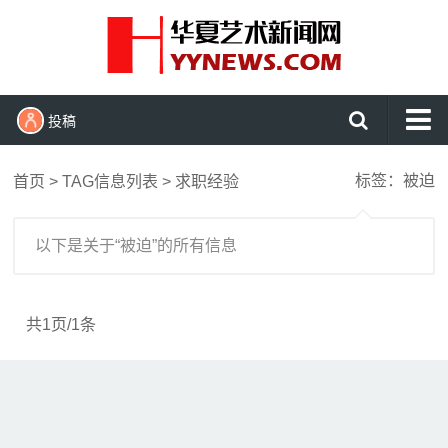
投稿
首页
标签：被迫
首页
> TAG信息列表 > 求职经验
艺术头条
艺展资讯
以下是关于“被迫”的所有信息
收藏拍卖
名家访谈
共1页/1条
书画资讯
艺术鉴赏
查看更多