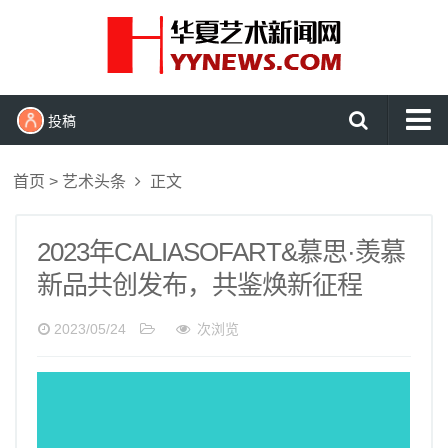
投稿
首页
首页
>
艺术头条
正文
艺术头条
艺展资讯
2023年CALIASOFART&慕思·羡慕
新品共创发布，共鉴焕新征程
收藏拍卖
名家访谈
2023/05/24
次浏览
书画资讯
艺术鉴赏
查看更多