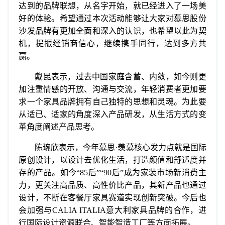
达到的品牌联想，从名字开始，就已经进入了一场美
好的体验。希望通过本次活动能够让大家对慕思股份
沙发品牌有更加全面和深入的认识，也希望以此为契
机，提振经销商信心，继续携手同行，达到多方共
赢。
戴昆表示，过去中国家庭含蓄、内敛，如今则更
加注重情感的开放、沟通与交流，年轻消费者更加要
求一个家具品牌拥有自己独特的思想和灵魂。为此要
从适已、适家的角度深入产品研发，从生活方式的变
革角度阐述产品思考。
陈琬欣表示，今年慕思·羡慕核心发力点就是国际
原创设计，以设计去优化生活，打造颜值和舒适度并
存的产品。如今“85后”“90后”成为家装市场新消费主
力，更关注高品质、高性价比产品，其新产品也通过
设计，不断在客餐厅家具赛道实现创新突破。今后也
会加强与CALIA ITALIA意大利家具品牌的合作，进
行国际设计资源联合、智能智造工厂等方面拓展。