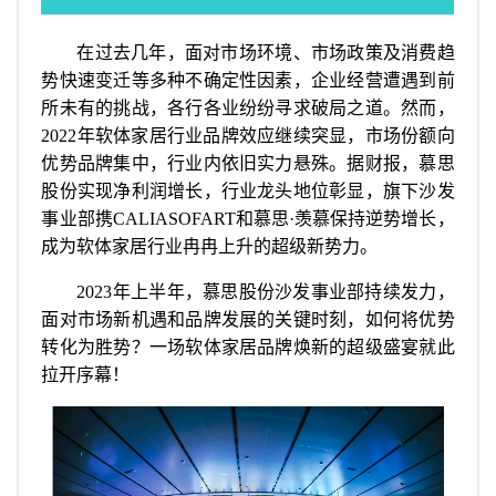
邮币资讯
在过去几年，面对市场环境、市场政策及消费趋
综艺文旅
势快速变迁等多种不确定性因素，企业经营遭遇到前
摄影艺术
所未有的挑战，各行各业纷纷寻求破局之道。然而，
社会新闻
2022年软体家居行业品牌效应继续突显，市场份额向
优势品牌集中，行业内依旧实力悬殊。据财报，慕思
股份实现净利润增长，行业龙头地位彰显，旗下沙发
事业部携CALIASOFART和慕思·羡慕保持逆势增长，
成为软体家居行业冉冉上升的超级新势力。
2023年上半年，慕思股份沙发事业部持续发力，
面对市场新机遇和品牌发展的关键时刻，如何将优势
转化为胜势？一场软体家居品牌焕新的超级盛宴就此
拉开序幕！