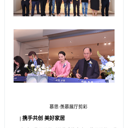
慕思·羡慕展厅剪彩
| 携手共创 美好家居