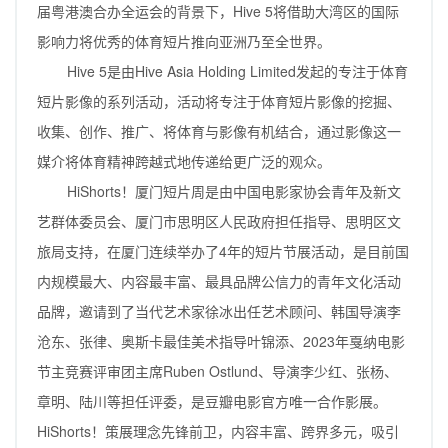
届粤港澳合办全运会的背景下，Hive 5将借助大湾区的国际
影响力将优秀的体育短片推向亚洲乃至全世界。
Hive 5是由Hive Asia Holding Limited发起的专注于体育
短片影像的系列活动，活动将专注于体育短片影像的挖掘、
收集、创作、推广、将体育与影像有机结合，通过影像这一
媒介将体育精神跨越式地传递给更广泛的观众。
HiShorts！厦门短片周是由中国电影家协会青年及新文
艺群体委员会、厦门市思明区人民政府担任指导、思明区文
旅局支持，在厦门连续举办了4年的短片节展活动，是目前国
内规模最大、内容最丰富、最具品牌公信力的青年文化活动
品牌，邀请到了当代艺术家徐冰出任艺术顾问、韩国导演李
沧东、张律、奥斯卡最佳美术指导叶锦添、2023年戛纳电影
节主竞赛评审团主席Ruben Ostlund、导演李少红、张杨、
章明、陆川等担任评委，是豆瓣电影官方唯一合作影展。
HiShorts！策展理念先锋前卫，内容丰富、跨界多元，吸引