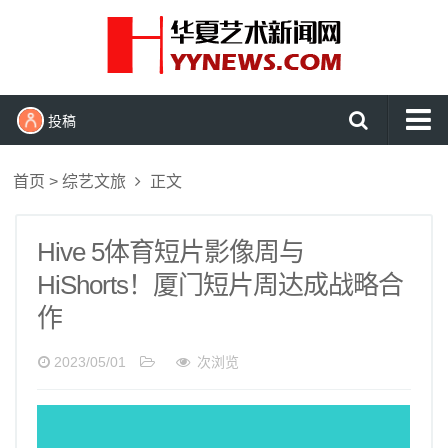
投稿
首页
首页
>
综艺文旅
正文
艺术头条
艺展资讯
Hive 5体育短片影像周与
HiShorts！厦门短片周达成战略合
收藏拍卖
作
名家访谈
书画资讯
2023/05/01
次浏览
艺术鉴赏
查看更多