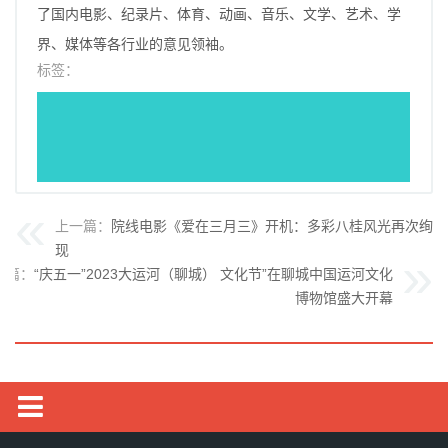
了国内电影、纪录片、体育、动画、音乐、文学、艺术、学
界、媒体等各行业的意见领袖。
标签：
上一篇：
院线电影《爱在三月三》开机：多彩八桂风光再次绚丽
现
一篇：
“庆五一”2023大运河（聊城） 文化节”在聊城中国运河文化
博物馆盛大开幕