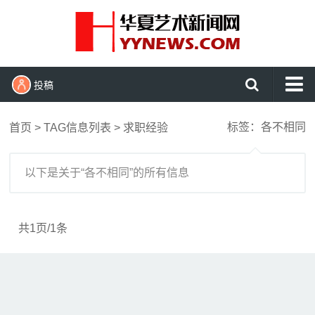
投稿
首页
标签：各不相同
首页
> TAG信息列表 > 求职经验
艺术头条
艺展资讯
以下是关于“各不相同”的所有信息
收藏拍卖
名家访谈
共1页/1条
书画资讯
艺术鉴赏
查看更多