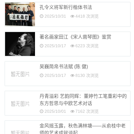
孔令义将军新行楷体书法
2025/10/31
4418 次浏览
著名画家田江《宋人凿琴图》鉴赏
2025/10/17
6223 次浏览
吴巍简帛书法赋 (陈 健)
2025/10/17
8130 次浏览
丹青溢彩 艺韵同辉：董婷竹工笔重彩中的
东方哲思与中欧艺术对话
2025/10/01
7162 次浏览
金风摇玉露，秋色满林塘——从俞桂中老
师的艺术成就谈起