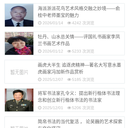
海派浙派花鸟艺术风格交融之妙境——俞
桂中老师墨宝的魅力
2026/01/14
4242 次浏览
牡丹、山水总关情——评国礼书画家李凤
兰书画艺术作品
2026/01/12
5233 次浏览
画虎大半生 追逐虎精神—著名大写意水墨
虎画家冯加新作品赏析
2025/12/07
5185 次浏览
将军书法家孔令义：提出新行楷体书法理
念和创立新行楷体书法的书法家
2025/12/01
5206 次浏览
简帛书法的当代复活 ， 论吴巍的艺术探索