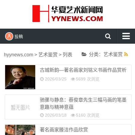
投稿
首页
分类：艺术鉴赏
hyynews.com
>
艺术鉴赏
> 列表
艺术头条
古城新韵—著名画家刘铭义书画作品赏析
艺展资讯
2026/03/25
5699 次浏览
收藏拍卖
名家访谈
驰骤与静息：蔡俊章先生三幅马画的笔墨
书画资讯
意趣与精神意蕴
2026/03/18
5160 次浏览
艺术鉴赏
查看更多
著名画家滕洁作品欣赏