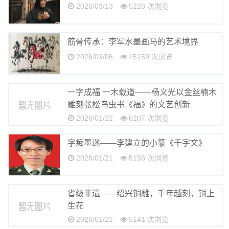
2026/03/13
5228 次浏览
邮币资讯
综艺文旅
筋骨传承：李军水墨画马的艺术境界
摄影艺术
2026/03/06
15159 次浏览
社会新闻
一字成福 一木载道——杨义光以金丝楠木
雕刻张松鸟虫书《福》的文艺创新
2026/01/22
6207 次浏览
字痴墨迷——李建立的小篆《千字文》
2026/01/21
5193 次浏览
省级非遗——绍兴铜雕，千年越刻，铜上
生花
2026/01/21
5141 次浏览