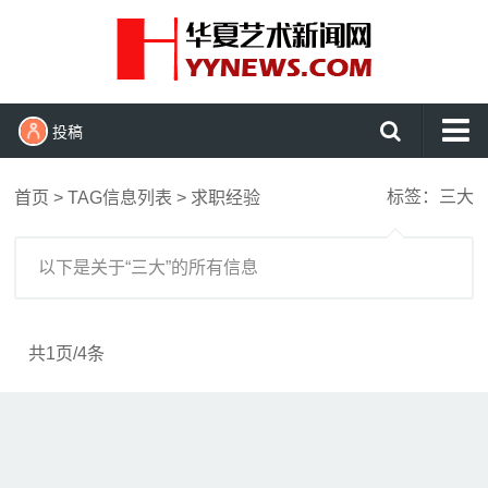
投稿
首页
标签：三大
首页
> TAG信息列表 > 求职经验
艺术头条
艺展资讯
以下是关于“三大”的所有信息
收藏拍卖
名家访谈
共1页/4条
书画资讯
艺术鉴赏
查看更多