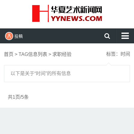
投稿
首页
标签：时间
首页
> TAG信息列表 > 求职经验
艺术头条
艺展资讯
以下是关于“时间”的所有信息
收藏拍卖
名家访谈
共1页/5条
书画资讯
艺术鉴赏
查看更多