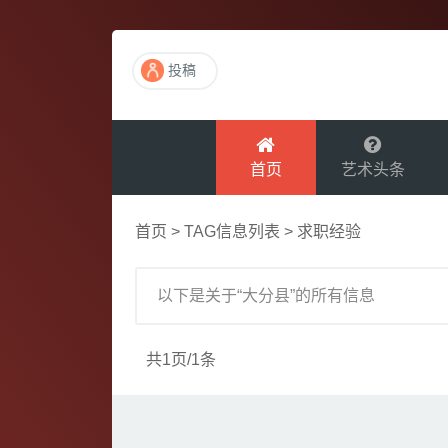
投稿
首页
艺术头条
首页
> TAG信息列表 > 求职经验
以下是关于“大分县”的所有信息
共1页/1条