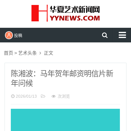
投稿
首页
首页
>
艺术头条
正文
艺术头条
艺展资讯
陈湘波：马年贺年邮资明信片新
年问候
收藏拍卖
名家访谈
2026/01/13
次浏览
书画资讯
艺术鉴赏
查看更多