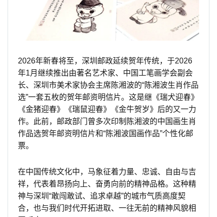
2026年新春将至，深圳邮政延续贺年传统，于2026
年1月继续推出由著名艺术家、中国工笔画学会副会
长、深圳市美术家协会主席陈湘波的“陈湘波生肖作品
选”一套五枚的贺年邮资明信片。这是继《瑞犬迎春》
《金猪迎春》《瑞鼠迎春》《金牛贺岁》后的又一力
作。此前，邮政部门曾多次印制陈湘波的中国画生肖
作品选贺年邮资明信片和“陈湘波国画作品”个性化邮
票。
在中国传统文化中，马象征着力量、忠诚、自由与吉
祥，代表着昂扬向上、奋勇向前的精神品格。这种精
神与深圳“敢闯敢试、追求卓越”的城市气质高度契
合，也与我们时代开拓进取、一往无前的精神风貌相