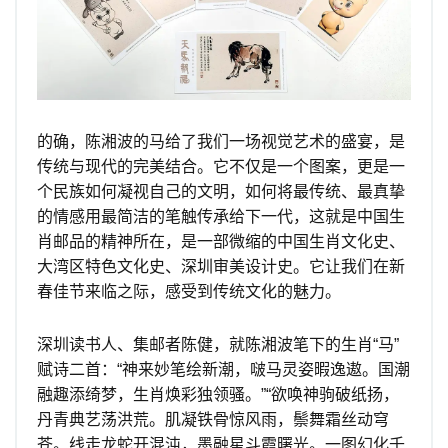
的确，陈湘波的马给了我们一场视觉艺术的盛宴，是
传统与现代的完美结合。它不仅是一个图案，更是一
个民族如何凝视自己的文明，如何将最传统、最真挚
的情感用最简洁的笔触传承给下一代，这就是中国生
肖邮品的精神所在，是一部微缩的中国生肖文化史、
大湾区特色文化史、深圳审美设计史。它让我们在新
春佳节来临之际，感受到传统文化的魅力。
深圳读书人、集邮者陈健，就陈湘波笔下的生肖“马”
赋诗二首：“神来妙笔绘新潮，啵马灵姿暇逸遨。国潮
融趣添绮梦，生肖焕彩独领骚。”“欲唤神驹破纸扬，
丹青典艺荡洪荒。肌凝铁骨惊风雨，鬃舞霜丝动穹
苍。线走龙蛇开混沌，墨融星斗霞曙光。一图幻化千