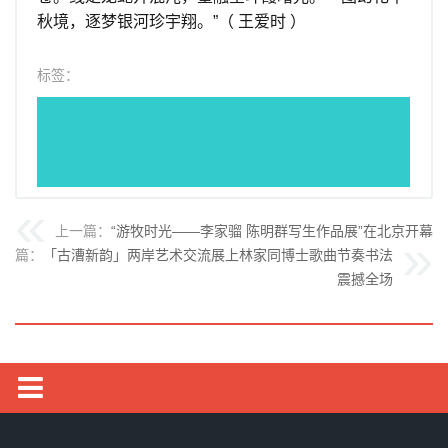
秋境，逐梦银河珍宇翔。”（ 王爱时 ）
标签：
上一篇：
“游牧时光——李家骝 陈明群写生作品展”在北京开幕
下一篇：
「古漕新韵」两岸艺术交流展上林家同博士歌曲节奏书法
震撼全场
艺术头条