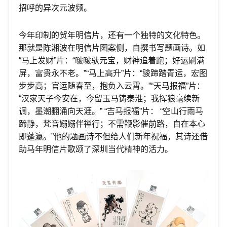
招呼的异次元波频。
今年印制的贺年明信片，还有一个独特的文化特色。
那就是陈湘波在明信片图案侧，自撰书写题画诗。如
“马上发财”片：“啵啵驮元宝，财神追着跑；好运刷满
屏，富贵永不老。”“马上高升”片：“骏蹄踏青运，宏图
步步高；官运随春至，抱负入云霄。”“天马报福”片：
“汉家天子今安在，今留玉马铸秦淮；我挥狼毫续新
调，墨潮翻涌向天涯。” “吉马报福”片： “空山行雨马
蹄静，梵音嫋嫋伴禅行；不需鞭影催前路，自在本心
即蓬瀛。”他的题画诗不但给人们新年祝福，其诗还借
助马年明信片歌颂了深圳当代精神的活力。