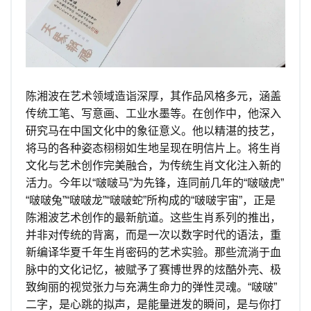
陈湘波在艺术领域造诣深厚，其作品风格多元，涵盖
传统工笔、写意画、工业水墨等。在创作中，他深入
研究马在中国文化中的象征意义。他以精湛的技艺，
将马的各种姿态栩栩如生地呈现在明信片上。将生肖
文化与艺术创作完美融合，为传统生肖文化注入新的
活力。今年以“啵啵马”为先锋，连同前几年的“啵啵虎”
“啵啵兔”“啵啵龙”“啵啵蛇”所构成的“啵啵宇宙”，正是
陈湘波艺术创作的最新航道。这些生肖系列的推出，
并非对传统的背离，而是一次以数字时代的语法，重
新编译华夏千年生肖密码的艺术实验。那些流淌于血
脉中的文化记忆，被赋予了赛博世界的炫酷外壳、极
致绚丽的视觉张力与充满生命力的弹性灵魂。“啵啵”
二字，是心跳的拟声，是能量迸发的瞬间，是与你打