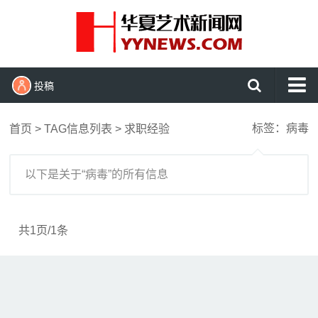
投稿
首页
标签：病毒
首页
> TAG信息列表 > 求职经验
艺术头条
艺展资讯
以下是关于“病毒”的所有信息
收藏拍卖
名家访谈
共1页/1条
书画资讯
艺术鉴赏
查看更多