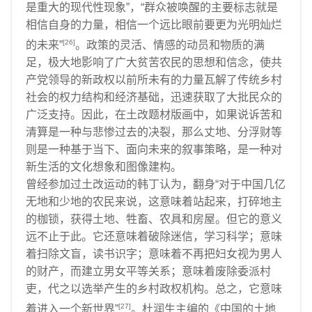
是重大的现代性现象”，“群众被唤醒的主要标志就是
相信自身的力量，相信一个远比眼前要更为光明灿烂
[26]
的未来”
。政策的灵活、情感的动员和物质的满
足，极大地影响了广大贫苦农民的思想和信念，使共
产党领导的新政权以前所未有的力量瓦解了传统乡村
社会的权力结构和经济基础，迅速获取了大批民众的
广泛支持。因此，在土改题材版画中，如果说诉苦和
清算是一种与悲惨过去的决裂，那么丈地、分浮财等
则是一种基于当下、面向未来的叙事策略，是一种对
新生活的文化想象和图像建构。
曾经参加过土改运动的韩丁认为，翻身“对于中国几亿
无地和少地的农民来说，这意味着站起来，打碎地主
的枷锁，获得土地、牲畜、农具和房屋。但它的意义
远不止于此。它还意味着破除迷信，学习科学；意味
着扫除文盲，读书识字；意味着不再把妇女视为男人
的财产，而建立男女平等关系；意味着废除委派村
吏，代之以选举产生的乡村政权机构。总之，它意味
[27]
着进入一个新世界”
。杜润生主编的《中国的土地