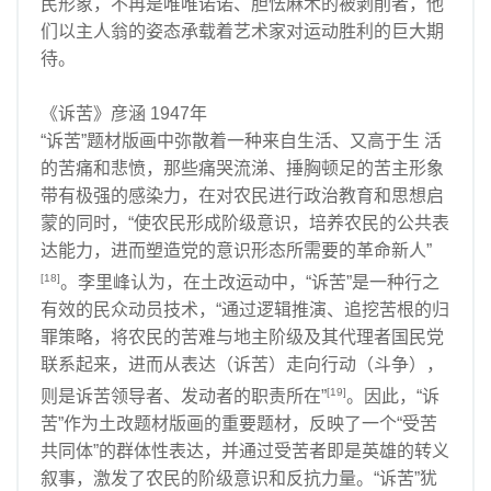
民形象，不再是唯唯诺诺、胆怯麻木的被剥削者，他
们以主人翁的姿态承载着艺术家对运动胜利的巨大期
待。
《诉苦》彦涵 1947年
“诉苦”题材版画中弥散着一种来自生活、又高于生 活
的苦痛和悲愤，那些痛哭流涕、捶胸顿足的苦主形象
带有极强的感染力，在对农民进行政治教育和思想启
蒙的同时，“使农民形成阶级意识，培养农民的公共表
达能力，进而塑造党的意识形态所需要的革命新人”
[18]
。李里峰认为，在土改运动中，“诉苦”是一种行之
有效的民众动员技术，“通过逻辑推演、追挖苦根的归
罪策略，将农民的苦难与地主阶级及其代理者国民党
联系起来，进而从表达（诉苦）走向行动（斗争），
[19]
则是诉苦领导者、发动者的职责所在”
。因此，“诉
苦”作为土改题材版画的重要题材，反映了一个“受苦
共同体”的群体性表达，并通过受苦者即是英雄的转义
叙事，激发了农民的阶级意识和反抗力量。“诉苦”犹