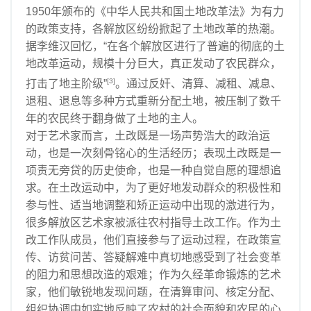
1950年颁布的《中华人民共和国土地改革法》为有力
的政策支持，各解放区纷纷掀起了土地改革的热潮。
据李维汉回忆，“在各个解放区进行了普遍的彻底的土
地改革运动，规模十分巨大，真正发动了农民群众，
[3]
打击了地主阶级”
。通过反奸、清算、减租、减息、
退租、退息等多种方式重新分配土地，被压制了数千
年的农民终于翻身做了土地的主人。
对于艺术家而言，土改既是一场声势浩大的政治运
动，也是一次刻骨铭心的生活经历；表现土改既是一
项责无旁贷的历史使命，也是一种自觉自愿的理想追
求。在土改运动中，为了更好地发动群众的积极性和
参与性、适当地调整和矫正运动中出现的激进行为，
很多解放区艺术家被派往农村指导土改工作。作为土
改工作队成员，他们直接参与了运动过程，在政策宣
传、访贫问苦、答疑解难中真切地感受到了社会变革
的阻力和思想改造的艰难；作为久经革命锻炼的艺术
家，他们敏锐地发现问题，在清算审问、核定分配、
组织协调中如实地反映了农村的社会面貌和农民的心