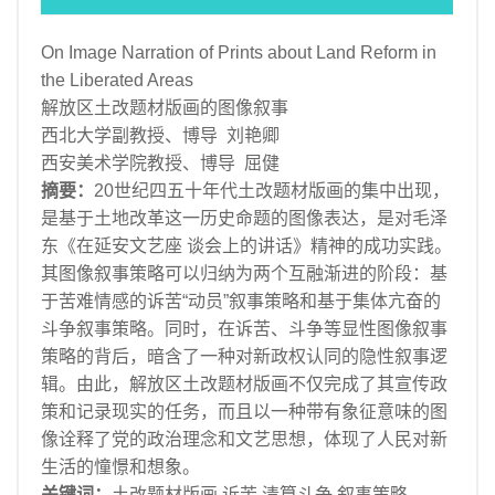
邮币资讯
On Image Narration of Prints about Land Reform in
综艺文旅
the Liberated Areas
摄影艺术
解放区土改题材版画的图像叙事
社会新闻
西北大学副教授、博导 刘艳卿
西安美术学院教授、博导 屈健
摘要：
20世纪四五十年代土改题材版画的集中出现，
是基于土地改革这一历史命题的图像表达，是对毛泽
东《在延安文艺座 谈会上的讲话》精神的成功实践。
其图像叙事策略可以归纳为两个互融渐进的阶段：基
于苦难情感的诉苦“动员”叙事策略和基于集体亢奋的
斗争叙事策略。同时，在诉苦、斗争等显性图像叙事
策略的背后，暗含了一种对新政权认同的隐性叙事逻
辑。由此，解放区土改题材版画不仅完成了其宣传政
策和记录现实的任务，而且以一种带有象征意味的图
像诠释了党的政治理念和文艺思想，体现了人民对新
生活的憧憬和想象。
关键词：
土改题材版画 诉苦 清算斗争 叙事策略