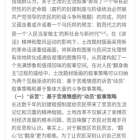
钱理群认为，关于土改的主流叙事“表现了一个带有必
然性的历史命题（腐朽的封建制度与阶级统治必然被
共产党领导的农民的阶级斗争所推翻）的完成，同时
又蕴含着或许诺着一个乌托邦的预言：取而代之的将
[14]
是一个‘人民当家做主’的新社会与新时代”
。在《讲
话》精神和整风运动的影响下，土改题材版画采用新
的革命话语重组画面，将新政权图景与民间文化理想
有效地转化成通俗易懂的图像符号，从而建构起了一
个充满想象和值得回味的叙事空间。在对人民“翻身做
主”过程的描绘中，土改题材版画的叙事策略可以归纳
为两个互融渐进的阶段：基于苦难情感的诉苦“动员”
叙事策略和基于集体亢奋的斗争叙事策略。
（一）“诉苦”：基于苦难情感的“动员”叙事策略
长达数千年的封建租佃制度给农民带来了悲苦的生活
记忆和沉重的精神枷锁。土地改革不仅解决了束缚农
村经济发展的根本问题，而且唤醒了农民对苦难岁月
的反思和认识。事实上，对于解放区农民而言，“翻
心”比“翻身”更为艰难。为了让农民深刻认识自己贫穷