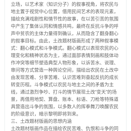
立场，以艺术家（知识分子）的叙事视角，将农民与
地主置于视觉中心位置，借用民间艺术的表现元素，
描绘充满戏剧性和情节性的故事，在以苦引苦的氛围
中产生了集体认同和情感共鸣，最终在反抗斗争的呼
声中贫农的主体力量得到确认，从而隐含了翻身翻心
的叙事目标。由此，土改题材版画形成了两种叙事模
式：翻心模式和斗争模式。翻心模式以表现农民的心
理变化和精神状态为主，通过面部表情刻画和肢体动
作冲突等细节塑造典型人物形象，以诉苦水、说理、
审问等方式营造一种舆论空间，描绘出农民在土改中
由发现苦难、分享苦难、认识苦难到奋起反抗的成长
转变历程。斗争模式以农民与地主之间的矛盾为主
线，通过激烈争吵、打斗的情节展现土改“变天”的场
景，再借用地契、算盘、账本、标语、刀枪等特殊道
具营造出斗争的氛围，以多数人的挥拳舞刀唤醒农民
的阶级意识，暗示黎明即将到来。
三、土改题材版画的思想内涵
土改题材版画作品在描绘农民苦难、仇恨和斗争的同