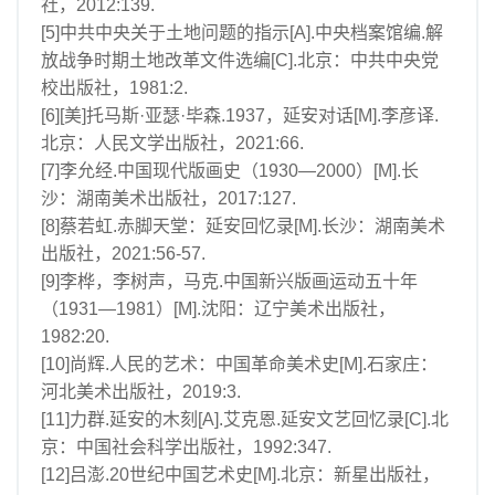
社，2012:139.
[5]中共中央关于土地问题的指示[A].中央档案馆编.解
放战争时期土地改革文件选编[C].北京：中共中央党
校出版社，1981:2.
[6][美]托马斯·亚瑟·毕森.1937，延安对话[M].李彦译.
北京：人民文学出版社，2021:66.
[7]李允经.中国现代版画史（1930—2000）[M].长
沙：湖南美术出版社，2017:127.
[8]蔡若虹.赤脚天堂：延安回忆录[M].长沙：湖南美术
出版社，2021:56-57.
[9]李桦，李树声，马克.中国新兴版画运动五十年
（1931—1981）[M].沈阳：辽宁美术出版社，
1982:20.
[10]尚辉.人民的艺术：中国革命美术史[M].石家庄：
河北美术出版社，2019:3.
[11]力群.延安的木刻[A].艾克恩.延安文艺回忆录[C].北
京：中国社会科学出版社，1992:347.
[12]吕澎.20世纪中国艺术史[M].北京：新星出版社，