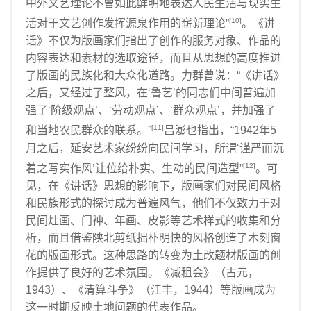
中外文艺理论不曾如此鲜明地表达人民生活与现实生
[10]
活对于文艺创作发挥源泉作用的崭新理论”
。《讲
话》不仅为版画家们指出了创作的服务对象、作品的
内容表达和素材的选取途径，而且从思想的高度推进
了版画的民族化和大众化道路。力群曾说：“《讲话》
之后，又经过了整风，在‘鲁艺’的同志们中间普遍加
强了‘阶级观点’、‘劳动观点’、‘群众观点’，并加强了
[11]
和当地农民群众的联系。”
吕澎也指出，“1942年5
月之后，延安艺术家纷纷向民间学习，所谓‘谨严而沉
[12]
着之写实作风’让位给朴实、生动的民间造型”
。可
见，在《讲话》思想的影响下，版画家们对民间风格
和民族形式的探讨成为普遍风气，他们不仅致力于对
民间灶画、门神、年画、皮影等艺术样式的收集和分
析，而且借鉴陕北剪纸拙朴明快的风格创造了木刻窗
花的版画形式。这种思路的转变为土改题材版画的创
作提供了良好的艺术氛围。《减租会》（古元，
1943）、《清算斗争》（江丰，1944）等版画成为
这一时期反映土地问题的代表作品。