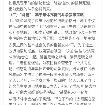
如暴风骤雨前的情绪积淀，随着“苦水”的翻腾涨潮，
更为激烈的斗争必将到来。
（二）“斗霸”：基于集体亢奋的斗争叙事策略
土地改革颠覆了传统乡村的经济政治格局，地主不仅
在运动中被剥夺了土地和财产，而且失去了话语权力
和社会地位。正如亨廷顿所说，土地改革“涉及一场根
本性的权力和地位的再分配，以及原先存在于地主和
[20]
农民之间的基本社会关系的重新安排”
。为了让土
改运动更加彻底、效果更加明显，“诉苦”往往与“清算
斗争”结合在一起。诉苦是动之以情，清算是晓之以
理，二者相互促进，为农民群众营造了一个共同在
场、情感期待与集体亢奋的斗争氛围。周立波在《暴
风骤雨》中描绘了这样一段关于斗争会的场景：两三
个人诉苦后，一个身穿补丁坎肩的年轻人诉说了自己
的悲苦主要源自地主和日本人，引起了群众“打倒大地
主，打倒大汉奸”的热烈呼应，“甚至有人叫‘揍他’”，
[21]
从而将斗争会推向了高潮。
在丁玲的《太阳照在桑
干河上》中，胆怯的农民在斗争会上变得意气风发、