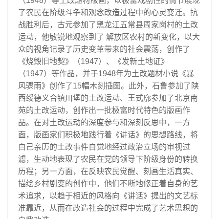
（1948）等土改题材版画，以极富戏剧性的情节展现
了农民在阶级斗争和观念改造过程中的心灵变迁。抗
战胜利后，古元参加了黑龙江五常县周家岗村的土改
运动，他敏锐地观察到了 解放区农村的新变化，以大
众的视角记录了历史变革带来的社会震荡，创作了
《烧毁旧地契》（1947）、《发新土地证》
（1947）等作品，并于1948年为土改题材小说《暴
风骤雨》创作了15幅木刻插图。此外，石鲁参加了陕
西绥德义合镇川堡的土改运动、王式廓参加了北京南
苑的土改运动，创作出一批极富时代特色的版画作
品。在对土改运动的深度参与和深刻反思中，一方
面，版画家们积极地践行着《讲话》的思想路线，将
自己亲历的土改事件自觉地经过政治立场的审视过
滤，生动地表现了农民在党的领导下阶级身份的转换
历程；另一方面，在反映农民觉醒、刻画生活真实、
描绘乡村剧变的创作中，他们不断地修正着自身的艺
术追求，以趋于相近的风格向《讲话》提出的文艺标
准靠近，从而在改造社会的过程中完成了艺术思想的