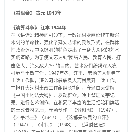
《减租会》 古元 1943年
《清算斗争》 江丰 1944年
在《讲话》精神的引领下，土改题材版画延续了新兴
木刻的革命性，强化了延安艺术的民族形式，在群体
性政治运动中以鲜明的特色走出了一条大众化的艺术
实践道路。为了使文艺达到“团结人民、教育人民、打
[13]
击敌人、消灭敌人”
的目的，艺术家们纷纷深入农
村参与土改工作。1947年冬，江丰、彦涵等人组建了
土改工作队，深入河北获鹿县大河村展开土改工作。
在担任大河村土改工作组组长期间，彦涵白天讲解
《中国土地法大纲》、发动群众，晚上整理文字记
录、进行艺术创作。在积累了丰富的生活经验和鲜活
的土改素材之后，彦涵创作了《分粮图》（1947）、
《斗争地主》（1947）、《这都是农民的血汗》
（1947）、《审问》（1948）、《浮财登记》