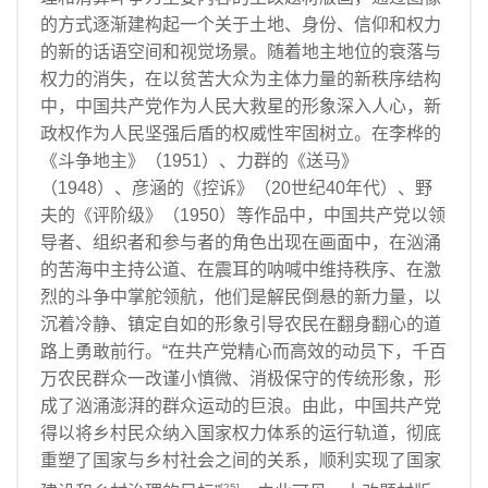
的方式逐渐建构起一个关于土地、身份、信仰和权力
的新的话语空间和视觉场景。随着地主地位的衰落与
权力的消失，在以贫苦大众为主体力量的新秩序结构
中，中国共产党作为人民大救星的形象深入人心，新
政权作为人民坚强后盾的权威性牢固树立。在李桦的
《斗争地主》（1951）、力群的《送马》
（1948）、彦涵的《控诉》（20世纪40年代）、野
夫的《评阶级》（1950）等作品中，中国共产党以领
导者、组织者和参与者的角色出现在画面中，在汹涌
的苦海中主持公道、在震耳的呐喊中维持秩序、在激
烈的斗争中掌舵领航，他们是解民倒悬的新力量，以
沉着冷静、镇定自如的形象引导农民在翻身翻心的道
路上勇敢前行。“在共产党精心而高效的动员下，千百
万农民群众一改谨小慎微、消极保守的传统形象，形
成了汹涌澎湃的群众运动的巨浪。由此，中国共产党
得以将乡村民众纳入国家权力体系的运行轨道，彻底
重塑了国家与乡村社会之间的关系，顺利实现了国家
[25]