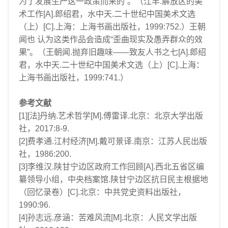
为了发展生产这一政策而来的”。（江丰.解放区的美
术工作[A].郎绍君，水中天.二十世纪中国美术文选
（上）[C].上海：上海书画出版社，1999:752.）王朝
闻也 认为这类作品会造成“歪曲现实及愚弄群众的效
果”。（王朝闻.抛弃旧趣味——致友人书之七[A].郎绍
君，水中天.二十世纪中国美术文选（上）[C].上海：
上海书画出版社，1999:741.）
参考文献
[1][法]丹纳.艺术哲学[M].傅雷译.北京：北京大学出版
社，2017:8-9.
[2]费孝通.江村经济[M].戴可景译.南京：江苏人民出版
社，1986:200.
[3]李维汉.陕甘宁边区政府工作回顾[A].西北五省区编
纂领导小组，中央档案馆.陕甘宁边区抗日民主根据地
（回忆录卷）[C].北京：中共党史资料出版社，
1990:96.
[4]孙志远.彦涵：苦难风流[M].北京：人民文学出版