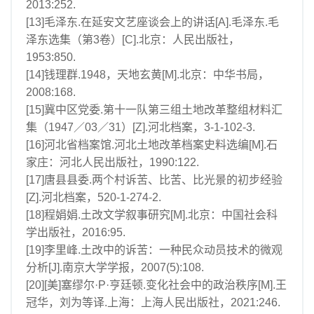
2013:252.
[13]毛泽东.在延安文艺座谈会上的讲话[A].毛泽东.毛
泽东选集（第3卷）[C].北京：人民出版社，
1953:850.
[14]钱理群.1948，天地玄黄[M].北京：中华书局，
2008:168.
[15]冀中区党委.第十一队第三组土地改革整组材料汇
集（1947／03／31）[Z].河北档案，3-1-102-3.
[16]河北省档案馆.河北土地改革档案史料选编[M].石
家庄：河北人民出版社，1990:122.
[17]唐县县委.两个村诉苦、比苦、比光景的初步经验
[Z].河北档案，520-1-274-2.
[18]程娟娟.土改文学叙事研究[M].北京：中国社会科
学出版社，2016:95.
[19]李里峰.土改中的诉苦：一种民众动员技术的微观
分析[J].南京大学学报，2007(5):108.
[20][美]塞缪尔·P·亨廷顿.变化社会中的政治秩序[M].王
冠华，刘为等译.上海：上海人民出版社，2021:246.