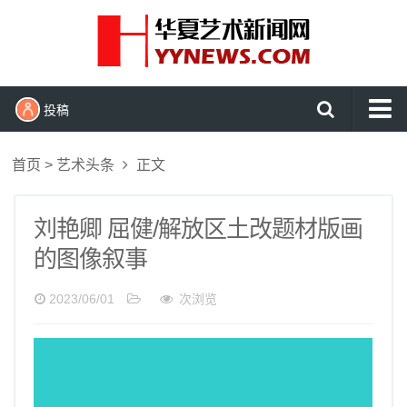
投稿
首页
首页
>
艺术头条
正文
艺术头条
艺展资讯
刘艳卿 屈健/解放区土改题材版画
的图像叙事
收藏拍卖
名家访谈
2023/06/01
次浏览
书画资讯
艺术鉴赏
查看更多