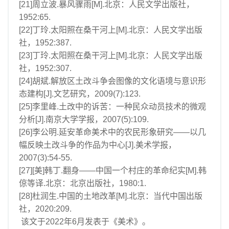
[21]周立波.暴风骤雨[M].北京：人民文学出版社，
1952:65.
[22]丁玲.太阳照在桑干河上[M].北京：人民文学出版
社，1952:387.
[23]丁玲.太阳照在桑干河上[M].北京：人民文学出版
社，1952:307.
[24]胡斌.解放区土改斗争会图像的文化语境与意识形
态建构[J].文艺研究，2009(7):123.
[25]李里峰.土改中的诉苦：一种民众动员技术的微观
分析[J].南京大学学报，2007(5):109.
[26]李公明.延安革命美术中的农民形象研究——以几
幅反映土改斗争的作品为中心[J].美术学报，
2007(3):54-55.
[27][美]韩丁.翻身——中国一个村庄的革命纪实[M].韩
倞等译.北京：北京出版社，1980:1.
[28]杜润生.中国的土地改革[M].北京：当代中国出版
社，2020:209.
该文于2022年6月发表于《美术》。