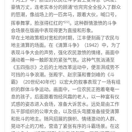
豪情万丈，连老实本分的顾涌“也完完全全投入了群众
的怒潮，像战场上的一匹奔马，跟着大伙，喊口号，
[22]
挥拳舞掌，脸涨得红红的”
。这种群情激愤的斗争
会场景在版画中表现得更为直接和形象。
早在土地政策相对宽松的时期，江丰便刻画了农民与
地主清算的场面。在《清算斗争》（1942）中，为了
表现斗争大会的声势，强化农民激愤的情绪，画面中
涌动着一种一触即发的紧张气氛。这种气氛汹涌至
《五四指示》之后的土地改革运动中，便澎湃成势不
可挡的斗争浪潮。张殿宇、赵宗藻和曹剑峰的《斗
霸》（20世纪40年代）以宏大的叙事表现了一场有组
织的群体斗争运动。画面中，一位农民正抱着奄奄一
息的孩子，后面跟着饱经风霜的老人，以一种富有仪
式感的姿态进入会场，准备大诉苦水。远处是由工作
队干部组织的公审大会，以及低头弯腰准备接受清算
和批斗的地主。随风招展的旗帜、情绪激动的人群、
晃动不止的刀枪，营造了紧张有序的斗霸场景。在这