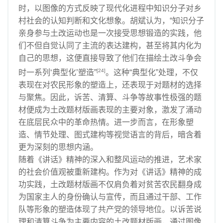
时，以图像的方式反映了现代化进程中知识分子对乡
村社会的认知判断和文化想象。胡斌认为，“知识分子
亲身参与土改运动也是一次接受思想锻造的实践，他
们不但自觉认同了主流的表达建构，甚至将其内化为
自己的思想，这便直接导致了他们在描绘土改斗争会
[24]
时一系列‘典型化’塑造”
。这种“典型化”处理，不仅
表现在对农民形象的塑造上，还表现于对题材的选择
与聚焦。因此，诉苦、清算、斗争等故事性极强的题
材便成为土改题材版画表现的主要对象，激发了涌动
在底层民众中的革命热情。进一步而言，在形象塑
造、情节处理、图式建构等视觉语言的背后，暗含着
更为深刻的思想内涵。
随着《讲话》精神的深入和整风运动的推进，艺术家
的社会价值观被重新建构。作为对《讲话》精神的成
功实践，土改题材版画不仅肩负着对贫苦农民翻身成
为国家主人的身份确认与宣传，而且通过干部、工作
队等形象的塑造体现了共产党的领导地位。以诉苦说
理和清算斗争为主要内容的土改题材版画，通过图像