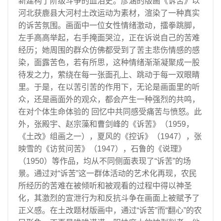
新建构了阶级斗争的血泪史。彦涵的版画《诉苦》以
河北获鹿县大河村土改运动为素材，渲染了一种真实
的诉苦氛围。画面中一位女性情绪激动，擂拳跳脚，
左手高高举起，右手掩面哭泣，正在诉说自己的苦难
经历；她周围的群众仿佛都受到了苦主悲伤情感的感
染，面露苦色，若有所思，这种情绪渐渐凝聚成一股
待发之力，萦绕在每一张面孔上、跳动于每一双眼睛
里。于是，在以苦引苦的作用下，无论是画面里的听
众，还是画面外的观众，都会产生一种强烈的共鸣，
在对个体生命体验的 回忆中共同感受痛苦与愤怒。此
外，张殿宇、赵宗藻和曹剑峰的《诉苦》（1959，
《土改》组画之一），夏风的《控诉》（1947），张
映雪的《访贫问苦》（1947），石鲁的《说理》
（1950）等作品，均从不同侧面表现了“诉苦”的场
景。通过对“诉苦”这一群体活动的艺术化再现，农民
所经历的苦难在被倾听和被观看的过程中得以神圣
化，其激烈的宣泄行为和反抗斗争在画面上被赋予了
正义感。在土改题材版画中，通过“诉苦”而“翻心”的农