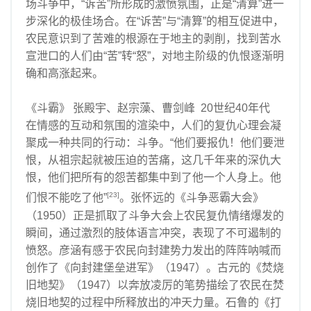
场斗争中，“诉苦”所形成的激愤氛围，正是“清算”进一
步深化的极佳场合。在“诉苦”与“清算”的相互促进中，
农民意识到了苦难的根源在于地主的剥削，找到苦水
宣泄口的人们由“苦”转“怒”，对地主阶级的仇恨逐渐明
确和高涨起来。
《斗霸》 张殿宇、赵宗藻、曹剑峰 20世纪40年代
在情感的互动和氛围的渲染中，人们的复仇心理会凝
聚成一种共同的行动：斗争。“他们要报仇！他们要泄
恨，从祖宗起就被压迫的苦痛，这几千年来的深仇大
恨，他们把所有的怨苦都集中到了他一个人身上。他
[23]
们恨不能吃了他”
。张怀远的《斗争恶霸大会》
（1950）正是抓取了斗争大会上农民复仇情绪爆发的
瞬间，通过激烈的肢体语言冲突，表现了不可遏制的
愤怒。彦涵有感于农民向封建势力发出的阵阵呐喊而
创作了《向封建堡垒进军》（1947）。古元的《焚烧
旧地契》（1947）以奔放凌厉的笔势描绘了农民在焚
烧旧地契的过程中所释放出的冲天力量。石鲁的《打