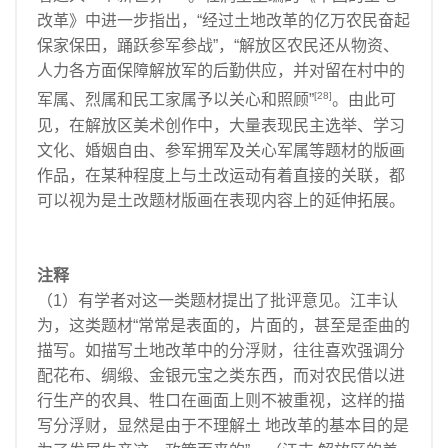
改革》中进一步指出，“经过土地改革的亿万农民奋起
保家保田，踊跃参军参战”，“解放区农民还从物资、
人力各方面保障解放军的后勤供应，并对留在村中的
[28]
军属、烈属和民工家属予以关心和照顾”
。由此可
见，在解放区美术创作中，大量表现民主选举、学习
文化、婚姻自由、参军拥军及关心军属等题材的版画
作品，在某种程度上与土改运动有着直接的关联，都
可以视为是土改题材版画在表现内容上的延伸拓展。
注释
（1）有学者对这一类题材提出了批评意见。江丰认
为，这类题材“常常是表面的，片面的，甚至是歪曲的
描写。如描写土地改革中的分浮财，往往喜欢强调分
配花布、绸缎、金银元宝之类东西，而对农民借以进
行生产的农具、牲口在画面上则不被重视，这样的描
写分浮财，显然是由于不理解土 地改革的基本目的是