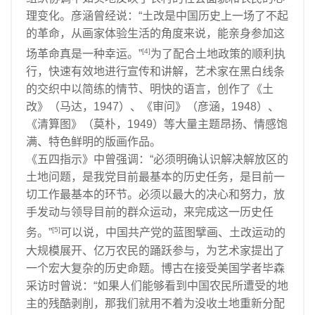
理变化。彦涵曾经说：“土改是中国历史上一场了不起
的革命，从画家体验生活的角度来说，能亲身参加这
[4]
场革命真是一种幸运。”
为了配合土地政策的顺利执
行，快速有效地进行宣传和讲解，艺术家在黑白线条
的交织中以简练的情节、明快的语言，创作了《土
改》（马达，1947）、《审问》（彦涵，1948）、
《清算图》（莫朴，1949）等大量主题昂扬、情感饱
满、特色鲜明的版画作品。
《五四指示》中曾强调：“必须明确认识解决解放区的
土地问题，是我党目前最基本的历史任务，是目前一
切工作最基本的环节。必须以最大的决心和努力，放
手发动与领导目前的群众运动，来完成这一历史任
[5]
务。”
可以说，中国共产党的蓝图擘画、土改运动的
大规模展开、亿万农民的踊跃参与，为艺术家提出了
一个宏大复杂的历史命题。博古在接受美国学者毕森
采访时曾说：“如果人们能够看到中国农民所遭受的地
主的残酷剥削，那我们就用不着为没收土地重新分配