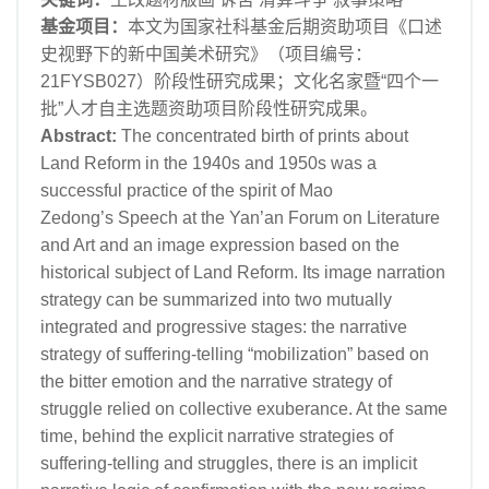
基金项目：
本文为国家社科基金后期资助项目《口述
史视野下的新中国美术研究》（项目编号：
21FYSB027）阶段性研究成果；文化名家暨“四个一
批”人才自主选题资助项目阶段性研究成果。
Abstract:
The concentrated birth of prints about
Land Reform in the 1940s and 1950s was a
successful practice of the spirit of Mao
Zedong’s Speech at the Yan’an Forum on Literature
and Art and an image expression based on the
historical subject of Land Reform. Its image narration
strategy can be summarized into two mutually
integrated and progressive stages: the narrative
strategy of suffering-telling “mobilization” based on
the bitter emotion and the narrative strategy of
struggle relied on collective exuberance. At the same
time, behind the explicit narrative strategies of
suffering-telling and struggles, there is an implicit