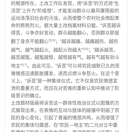
的根源所在，土改工作队发现，用“诉苦”的方式将“生
活苦”上升为“阶级恨”，才能发动群众以暴风骤雨般的
运动涤荡旧社会的污浊，从而使整个农村社会燃起革
命的熊熊烈火。据大量土改档案材料记载，“诉苦越诉
得苦，斗争亦好发动，群众越能翻心，否则群众即是
[15]
翻了身亦不能翻心”
；“越诉越痛、越痛越伤、越伤
[16]
越气、越气越起火、越起火劲越大”
；“越诉越苦，
越苦越冤，越冤越恨，越恨越有气，越有气越有劲斗
[17]
地主”
。由此可见，“诉苦”可以将农民缄默已久的苦
难情感迅速膨胀爆发，进而点燃斗争怒火。在这个意
义上，“诉苦”是一种集体仪式，它不仅是农民情感宣
泄的重要方式，而且在对苦难的重新认知中推动了阶
级意识的确立。
土改题材版画将诉苦这一群体性政治仪式以图像的方
式展现出来，在表情的互动与肢体的碰撞中刻画了农
民的身心变化，引起了普遍的情感共鸣，从而增强了
农民的集体归属感，在“农民—地主”的二元对立中重