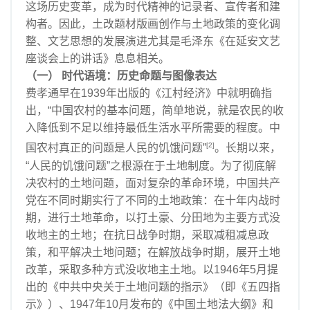
这场历史变革，成为时代精神的记录者、宣传者和建
构者。因此，土改题材版画创作与土地政策的变化调
整、文艺思想的发展演进尤其是毛泽东《在延安文艺
座谈会上的讲话》息息相关。
（一） 时代语境：历史命题与图像表达
费孝通早在1939年出版的《江村经济》中就明确指
出，“中国农村的基本问题，简单地说，就是农民的收
入降低到不足以维持最低生活水平所需要的程度。中
[2]
国农村真正的问题是人民的饥饿问题”
。长期以来，
“人民的饥饿问题”之根源在于土地制度。为了彻底解
决农村的土地问题，面对复杂的革命环境，中国共产
党在不同时期实行了不同的土地政策：在十年内战时
期，进行土地革命，以打土豪、分田地为主要方式没
收地主的土地；在抗日战争时期，采取减租减息政
策，和平解决土地问题；在解放战争时期，展开土地
改革，采取多种方式没收地主土地。以1946年5月提
出的《中共中央关于土地问题的指示》（即《五四指
示》）、1947年10月发布的《中国土地法大纲》和