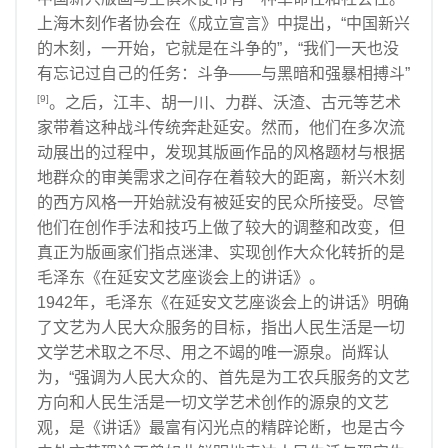
上海木刻作者协会在《成立宣言》中提出，“中国新兴
的木刻，一开始，它就是在斗争的”，“我们一天也没
有忘记过自己的任务：斗争——与黑暗和强暴相搏斗”
[9]
。之后，江丰、胡一川、力群、沃渣、古元等艺术
家带着这种战斗传统奔赴延安。然而，他们在多次流
动展出的过程中，发现其版画作品的风格题材与根据
地群众的审美需求之间存在着较大的距离，新兴木刻
的西方风格一开始就没有被延安的民众所接受。尽管
他们在创作手法和技巧上做了较大的调整和改变，但
真正为版画家们指点迷津、实现创作大众化转折的是
毛泽东《在延安文艺座谈会上的讲话》。
1942年，毛泽东《在延安文艺座谈会上的讲话》明确
了文艺为人民大众服务的目标，指出人民生活是一切
文学艺术取之不尽、用之不竭的唯一源泉。尚辉认
为，“强调为人民大众的、首先是为工农兵服务的文艺
方向和人民生活是一切文学艺术创作的源泉的文艺
观，是《讲话》最富有闪光点的精辟论断，也是古今