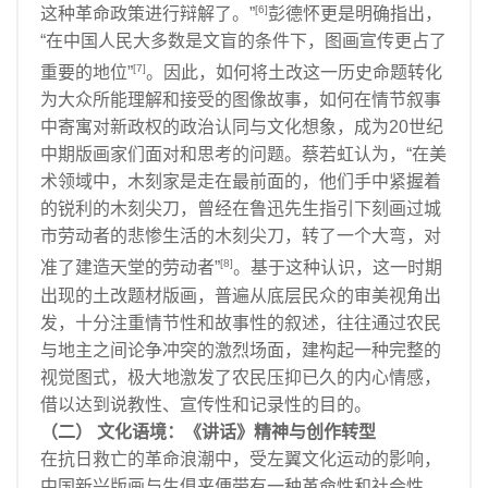
[6]
这种革命政策进行辩解了。”
彭德怀更是明确指出，
“在中国人民大多数是文盲的条件下，图画宣传更占了
[7]
重要的地位”
。因此，如何将土改这一历史命题转化
为大众所能理解和接受的图像故事，如何在情节叙事
中寄寓对新政权的政治认同与文化想象，成为20世纪
中期版画家们面对和思考的问题。蔡若虹认为，“在美
术领域中，木刻家是走在最前面的，他们手中紧握着
的锐利的木刻尖刀，曾经在鲁迅先生指引下刻画过城
市劳动者的悲惨生活的木刻尖刀，转了一个大弯，对
[8]
准了建造天堂的劳动者”
。基于这种认识，这一时期
出现的土改题材版画，普遍从底层民众的审美视角出
发，十分注重情节性和故事性的叙述，往往通过农民
与地主之间论争冲突的激烈场面，建构起一种完整的
视觉图式，极大地激发了农民压抑已久的内心情感，
借以达到说教性、宣传性和记录性的目的。
（二） 文化语境：《讲话》精神与创作转型
在抗日救亡的革命浪潮中，受左翼文化运动的影响，
中国新兴版画与生俱来便带有一种革命性和社会性。