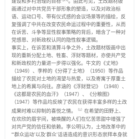
建设和乡村治理的目标”
。由此可见，土改题材版
画通过对中共党员干部形象的塑造，以及对政治标
语、运动口号、带有仪式感的会议场景等的描绘，反
复强调了中共在改变农民命运过程中的重要性，从而
在诉苦、斗争等显性叙事策略的背后，暗含了一种对
党感恩、对新政权认同的隐性叙事逻辑。
事实上，在诉苦和清算斗争之外，土改题材版画中出
现的重新分配土地、牲畜、浮财等题材，亦使共产党
和新政权的力量进一步得以强化。牛文的《丈地》
（1949）、李桦的《分得了土地》（1950）等作品
描绘了农民对土地的渴望与热爱，以及寄寓于厚重土
地上的希冀与向往。彦涵的《浮财登记》（1948）、
《这都是农民的血汗》（1947）、《分粮图》
（1947）等作品均反映了农民在获得丰富多样的土改
（1）
成果时难以抑制的喜悦之情。
在希望的田野上、
在欢欣的眉宇间，被唤醒的人们在忆苦思甜中增强了
对共产党的信任和依赖。李公明认为，土地改革中的
“‘群众运动’以及‘群众’话语造成的意识形态崇拜本身就