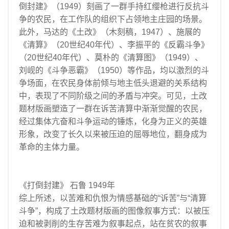
倒封建》（1949）刻画了一群手持红缨枪进行反抗斗
争的农民，在工作队的组织下占领地主庄园的场景。
此外，马达的《土改》（木刻稿，1947）、施展的
《清算》（20世纪40年代）、李振平的《反霸斗争》
（20世纪40年代）、莫朴的《清算图》（1949）、
刘岘的《斗争恶霸》（1950）等作品，均以激烈的斗
争场面，在农民身体前倾与地主低头退避的关系结构
中，表现了不同阶级之间的矛盾与冲突。可见，土改
题材版画塑造了一群在诉苦清算中渐渐觉醒的农民，
经过集体亢奋和斗争运动的锤炼，化身为正义的英雄
形象，改变了长久以来被压迫的屈辱地位，翻身成为
革命的主体力量。
《打倒封建》 石鲁 1949年
综上所述，以苦难和仇恨为情感基础的“诉苦”与“清算
斗争”，构成了土改题材版画的图像叙事方式：以被压
迫和被剥削的生存苦难为叙事起点，站在贫农的叙事