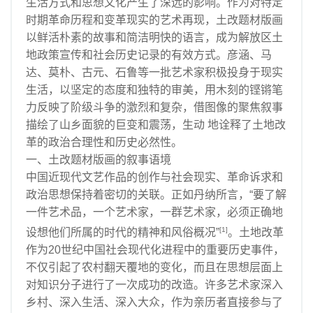
生活方式和思想文化产生了深远的影响。作为对特定
时期革命历程和变革现实的艺术再现，土改题材版画
以鲜活朴素的故事和简洁明快的语言，成为解放区土
地政策宣传和社会历史记录的有效方式。彦涵、马
达、莫朴、古元、石鲁等一批艺术家积极投身于现实
生活，以坚定的态度和独特的审美，用木刻的铿锵笔
力反映了阶级斗争的激烈和复杂，借图像的聚焦叙事
描绘了山乡面貌的巨变和震荡，生动 地诠释了土地改
革的政治合理性和历史必然性。
一、土改题材版画的叙事语境
中国近现代文艺作品的创作与社会现实、革命诉求和
政治思想保持着密切的关联。正如丹纳所言，“要了解
一件艺术品，一个艺术家，一群艺术家，必须正确地
[1]
设想他们所属的时代的精神和风俗概况”
。土地改革
作为20世纪中国社会现代化进程中的重要历史事件，
不仅引起了农村翻天覆地的变化，而且在思想层面上
对知识分子进行了一次成功的改造。许多艺术家深入
乡村、深入生活、深入大众，作为亲历者直接参与了