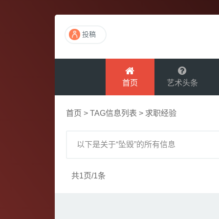
投稿
首页
艺术头条
首页
> TAG信息列表 > 求职经验
以下是关于“坠毁”的所有信息
共1页/1条