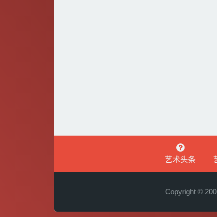
艺术头条
Copyright ©